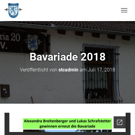
N
A
V
I
G
A
T
Bavariade 2018
I
O
N
Veröffentlicht von
stcadmin
am
Juli 17, 2018
U
M
S
C
H
A
L
T
E
N