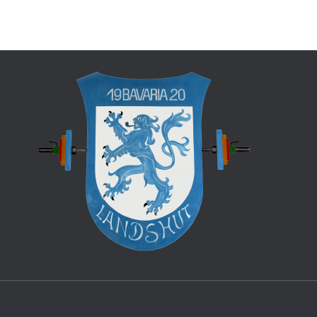
© Copyright 2024 Stemmclub Bavaria 20 Landshut e. V