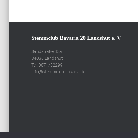
Stemmclub Bavaria 20 Landshut e. V
Sandstraße 35a
84036 Landshut
Tel. 0871/52299
info@stemmclub-bavaria.de