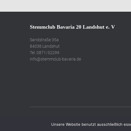
Stemmclub Bavaria 20 Landshut e. V
Sandstraße 35a
84036 Landshut
Tel. 0871/52299
info@stemmclub-bavaria.de
Unsere Website benutzt ausschließlich esse