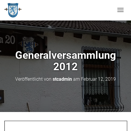
N
A
V
I
G
A
T
Generalversammlung
I
O
2012
N
U
M
Veröffentlicht von
stcadmin
am
Februar 12, 2019
S
C
H
A
L
T
E
N