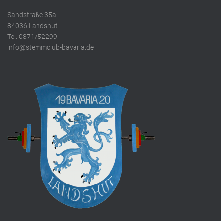
Sandstraße 35a
84036 Landshut
Tel. 0871/52299
info@stemmclub-bavaria.de