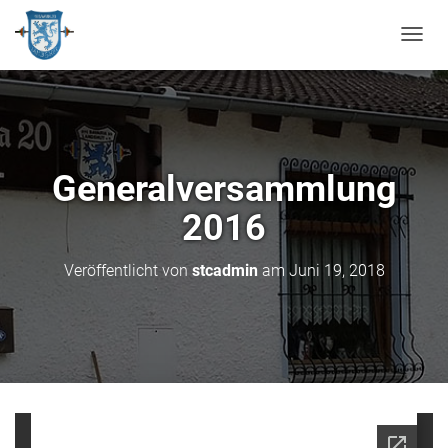
N
A
V
I
G
A
T
Generalversammlung
I
O
2016
N
U
M
Veröffentlicht von
stcadmin
am
Juni 19, 2018
S
C
H
A
L
T
E
N