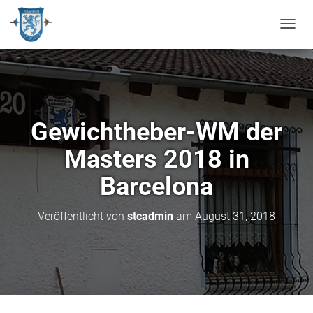
N
A
V
I
G
A
T
Gewichtheber-WM der
I
O
Masters 2018 in
N
U
Barcelona
M
S
C
Veröffentlicht von
stcadmin
am
August 31, 2018
H
A
L
T
E
N