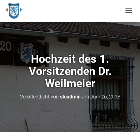
N
A
V
I
G
A
T
Hochzeit des 1.
I
O
Vorsitzenden Dr.
N
U
Weilmeier
M
S
C
Veröffentlicht von
stcadmin
am
Juni 26, 2018
H
A
L
T
E
N