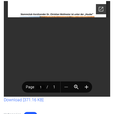
Download [371.16 KB]