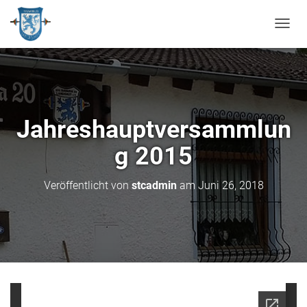
N
A
V
I
G
A
T
Jahreshauptversammlun
I
O
g 2015
N
U
M
Veröffentlicht von
stcadmin
am
Juni 26, 2018
S
C
H
A
L
T
E
N