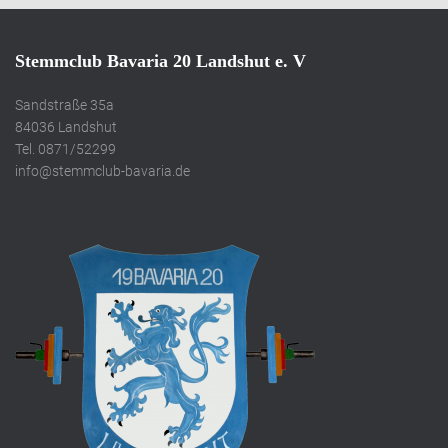
Stemmclub Bavaria 20 Landshut e. V
Sandstraße 35a
84036 Landshut
Tel. 0871/52299
info@stemmclub-bavaria.de