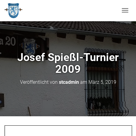
N
A
V
I
G
A
T
Josef Spießl-Turnier
I
O
2009
N
U
M
Veröffentlicht von
stcadmin
am
März 5, 2019
S
C
H
A
L
T
E
N