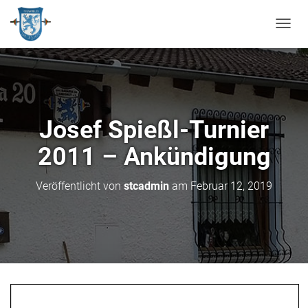
N
A
V
I
G
A
T
Josef Spießl-Turnier
I
O
2011 – Ankündigung
N
U
M
Veröffentlicht von
stcadmin
am
Februar 12, 2019
S
C
H
A
L
T
E
N