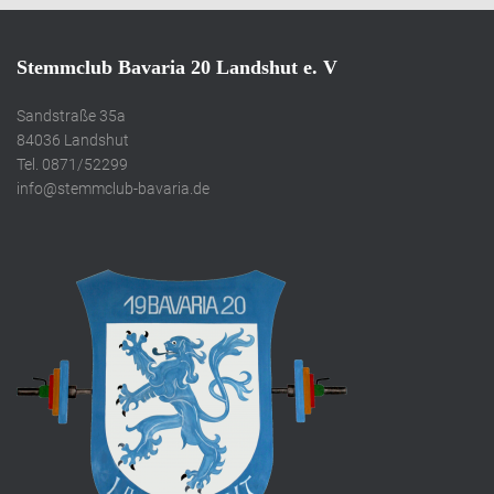
Stemmclub Bavaria 20 Landshut e. V
Sandstraße 35a
84036 Landshut
Tel. 0871/52299
info@stemmclub-bavaria.de