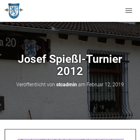
N
A
V
I
G
A
T
Josef Spießl-Turnier
I
O
2012
N
U
M
Veröffentlicht von
stcadmin
am
Februar 12, 2019
S
C
H
A
L
T
E
N