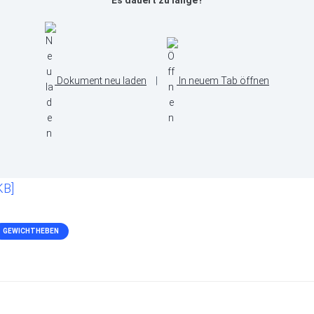
Es dauert zu lange?
Dokument neu laden
|
In neuem Tab öffnen
KB]
GEWICHTHEBEN