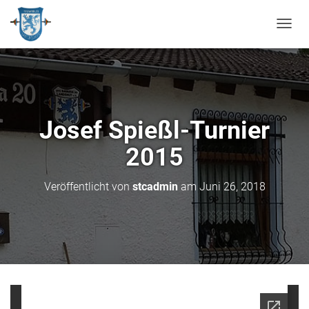
N
A
V
I
G
A
T
Josef Spießl-Turnier
I
O
2015
N
U
M
Veröffentlicht von
stcadmin
am
Juni 26, 2018
S
C
H
A
L
T
E
N