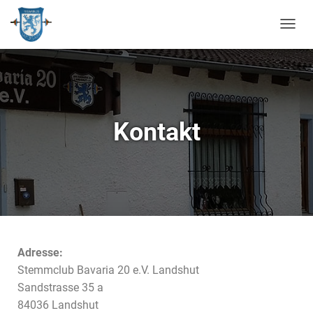
N
A
V
I
G
A
T
Kontakt
I
O
N
U
M
S
C
H
A
L
Adresse:
T
Stemmclub Bavaria 20 e.V. Landshut
E
Sandstrasse 35 a
N
84036 Landshut