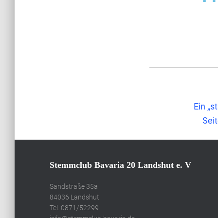
Ein „s
Sei
Stemmclub Bavaria 20 Landshut e. V
Sandstraße 35a
84036 Landshut
Tel. 0871/52299