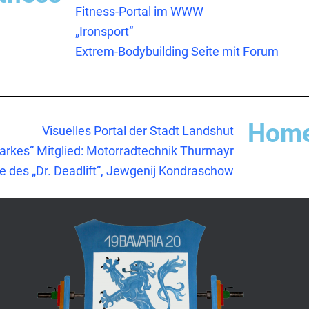
Fitness-Portal im WWW
„Ironsport“
Extrem-Bodybuilding Seite mit Forum
Home
Visuelles Portal der Stadt Landshut
tarkes“ Mitglied: Motorradtechnik Thurmayr
te des „Dr. Deadlift“, Jewgenij Kondraschow