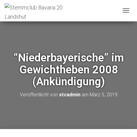
N
A
V
I
G
A
T
“Niederbayerische” im
I
O
Gewichtheben 2008
N
U
(Ankündigung)
M
S
C
Veröffentlicht von
stcadmin
am
März 5, 2019
H
A
L
T
E
N