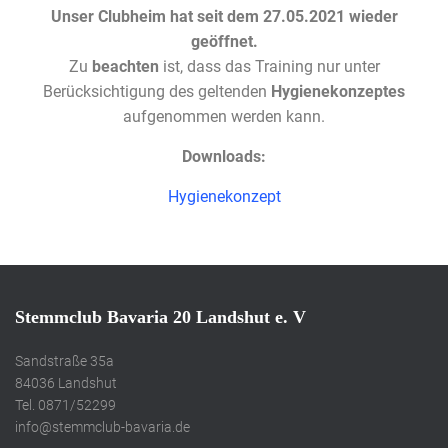
Unser Clubheim hat seit dem 27.05.2021 wieder
geöffnet.
Zu
beachten
ist, dass das Training nur unter
Berücksichtigung des geltenden
Hygienekonzeptes
aufgenommen werden kann.
Downloads:
Hygienekonzept
Stemmclub Bavaria 20 Landshut e. V
Sandstraße 35a
84036 Landshut
Tel. 0871/52299
info@stemmclub-bavaria.de