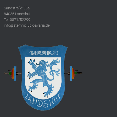
Sandstraße 35a
84036 Landshut
Tel. 0871/52299
info@stemmclub-bavaria.de