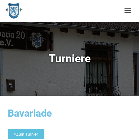
N
A
V
I
G
A
T
Turniere
I
O
N
U
M
S
C
H
A
Bavariade
L
T
E
N
Zum Turnier