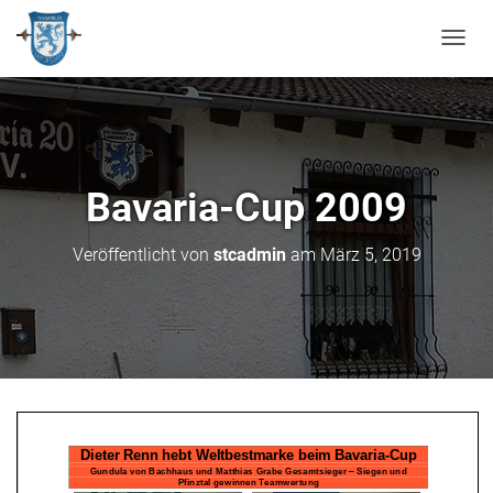
N
A
V
I
G
A
T
Bavaria-Cup 2009
I
O
N
Veröffentlicht von
stcadmin
am
März 5, 2019
U
M
S
C
H
A
L
T
E
N