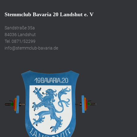
Stemmclub Bavaria 20 Landshut e. V
Sandstraße 35a
84036 Landshut
Tel. 0871/52299
info@stemmclub-bavaria.de