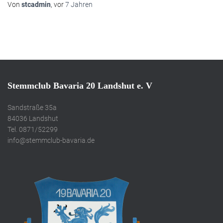
Von
stcadmin
, vor
7 Jahren
Stemmclub Bavaria 20 Landshut e. V
Sandstraße 35a
84036 Landshut
Tel. 0871/52299
info@stemmclub-bavaria.de