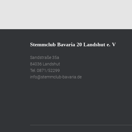
Stemmclub Bavaria 20 Landshut e. V
Sandstraße 35a
84036 Landshut
Tel. 0871/52299
info@stemmclub-bavaria.de