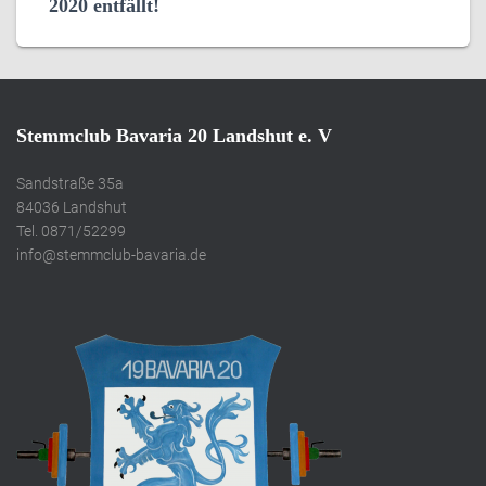
2020 entfällt!
Stemmclub Bavaria 20 Landshut e. V
Sandstraße 35a
84036 Landshut
Tel. 0871/52299
info@stemmclub-bavaria.de