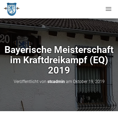
N
A
V
I
G
A
T
Bayerische Meisterschaft
I
O
im Kraftdreikampf (EQ)
N
U
2019
M
S
C
Veröffentlicht von
stcadmin
am
Oktober 19, 2019
H
A
L
T
E
N