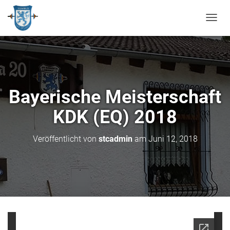
N
A
V
I
G
A
T
Bayerische Meisterschaft
I
O
KDK (EQ) 2018
N
U
M
Veröffentlicht von
stcadmin
am
Juni 12, 2018
S
C
H
A
L
T
E
N