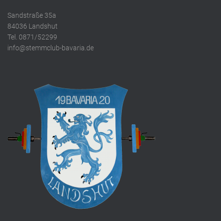
Sandstraße 35a
84036 Landshut
Tel. 0871/52299
info@stemmclub-bavaria.de