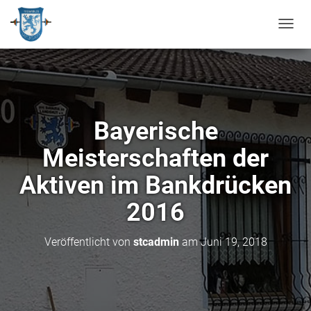
N
A
V
I
G
A
T
Bayerische
I
O
Meisterschaften der
N
U
Aktiven im Bankdrücken
M
S
2016
C
H
A
Veröffentlicht von
stcadmin
am
Juni 19, 2018
L
T
E
N