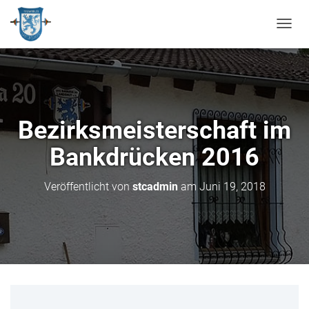
N
A
V
I
G
A
T
Bezirksmeisterschaft im
I
O
Bankdrücken 2016
N
U
M
Veröffentlicht von
stcadmin
am
Juni 19, 2018
S
C
H
A
L
T
E
N