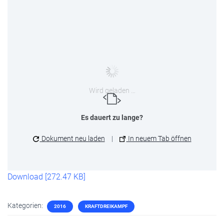
Wird geladen …
Es dauert zu lange?
Dokument neu laden
|
In neuem Tab öffnen
Download [272.47 KB]
Kategorien:
2016
KRAFTDREIKAMPF