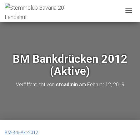
N
A
V
I
G
A
T
BM Bankdrücken 2012
I
O
(Aktive)
N
U
M
Veröffentlicht von
stcadmin
am
Februar 12, 2019
S
C
H
A
L
T
E
N
BM-Bdr-Akt-2012