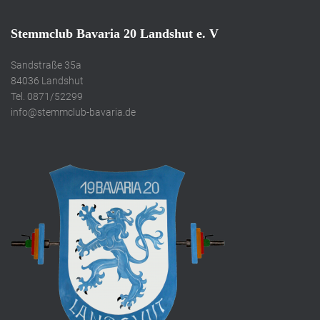
Stemmclub Bavaria 20 Landshut e. V
Sandstraße 35a
84036 Landshut
Tel. 0871/52299
info@stemmclub-bavaria.de