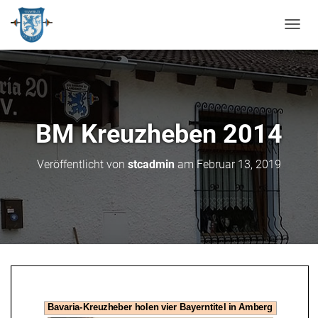
N
A
V
I
G
A
T
BM Kreuzheben 2014
I
O
N
Veröffentlicht von
stcadmin
am
Februar 13, 2019
U
M
S
C
H
A
L
T
E
N