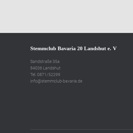
Stemmclub Bavaria 20 Landshut e. V
Sandstraße 35a
84036 Landshut
Tel. 0871/52299
info@stemmclub-bavaria.de