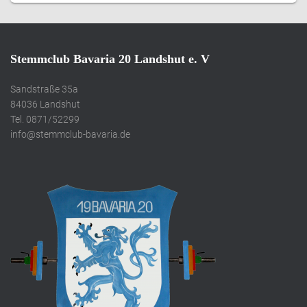
Stemmclub Bavaria 20 Landshut e. V
Sandstraße 35a
84036 Landshut
Tel. 0871/52299
info@stemmclub-bavaria.de