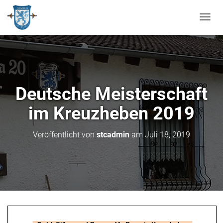
N
A
V
I
G
A
T
Deutsche Meisterschaft
I
O
im Kreuzheben 2019
N
U
M
Veröffentlicht von
stcadmin
am
Juli 18, 2019
S
C
H
A
L
T
E
N