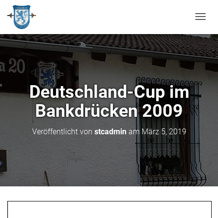
N
A
V
I
G
A
T
Deutschland-Cup im
I
O
Bankdrücken 2009
N
U
M
Veröffentlicht von
stcadmin
am
März 5, 2019
S
C
H
A
L
T
E
N