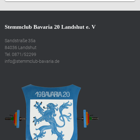
Stemmclub Bavaria 20 Landshut e. V
Sandstraße 35a
84036 Landshut
Tel. 0871/52299
info@stemmclub-bavaria.de