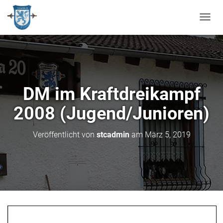
N
A
V
I
G
A
T
DM im Kraftdreikampf
I
O
2008 (Jugend/Junioren)
N
U
M
Veröffentlicht von
stcadmin
am
März 5, 2019
S
C
H
A
L
T
E
N