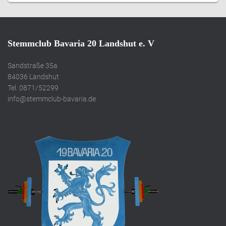
Stemmclub Bavaria 20 Landshut e. V
Sandstraße 35a
84036 Landshut
Tel. 0871/52299
info@stemmclub-bavaria.de