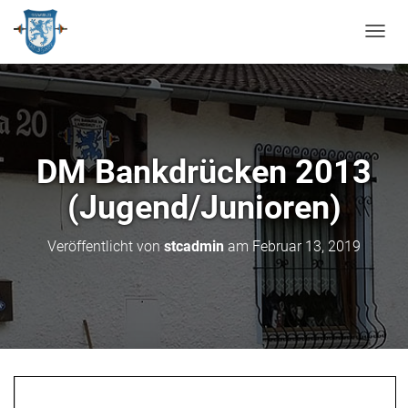
N
A
V
I
G
A
T
DM Bankdrücken 2013
I
O
(Jugend/Junioren)
N
U
M
Veröffentlicht von
stcadmin
am
Februar 13, 2019
S
C
H
A
L
T
E
N