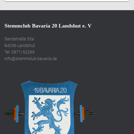
Stemmclub Bavaria 20 Landshut e. V
Sandstraße 35a
84036 Landshut
Tel. 0871/52299
info@stemmclub-bavaria.de