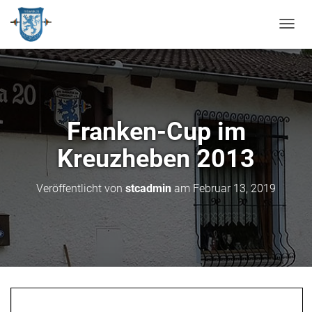
N
A
V
I
G
A
T
Franken-Cup im
I
O
Kreuzheben 2013
N
U
M
Veröffentlicht von
stcadmin
am
Februar 13, 2019
S
C
H
A
L
T
E
N