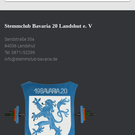
Stemmclub Bavaria 20 Landshut e. V
Sandstraße 35a
84036 Landshut
Tel. 0871/52299
info@stemmclub-bavaria.de