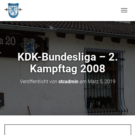
N
A
V
I
G
A
T
KDK-Bundesliga – 2.
I
O
Kampftag 2008
N
U
M
Veröffentlicht von
stcadmin
am
März 5, 2019
S
C
H
A
L
T
E
N