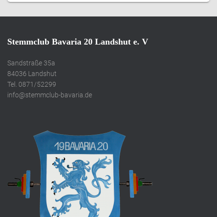
Stemmclub Bavaria 20 Landshut e. V
Sandstraße 35a
84036 Landshut
Tel. 0871/52299
info@stemmclub-bavaria.de