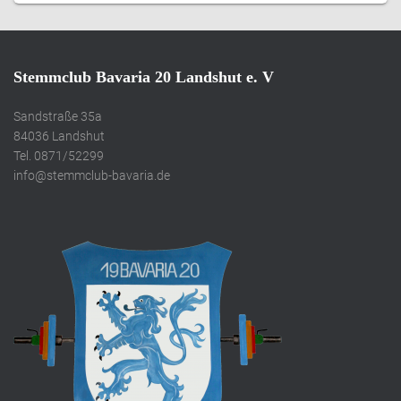
Stemmclub Bavaria 20 Landshut e. V
Sandstraße 35a
84036 Landshut
Tel. 0871/52299
info@stemmclub-bavaria.de