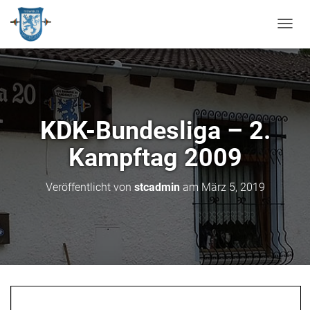
N
A
V
I
G
A
T
KDK-Bundesliga – 2.
I
O
Kampftag 2009
N
U
M
Veröffentlicht von
stcadmin
am
März 5, 2019
S
C
H
A
L
T
E
N