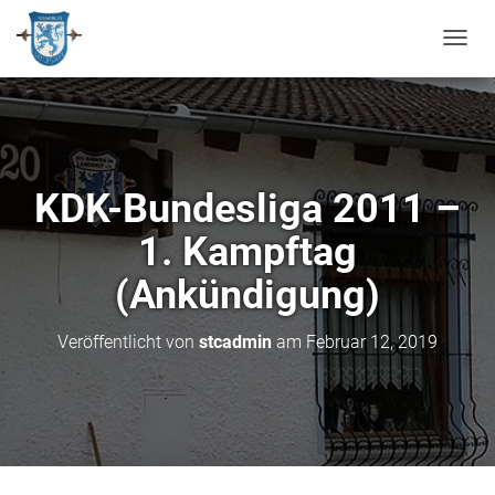
N
A
V
I
G
A
T
KDK-Bundesliga 2011 –
I
O
1. Kampftag
N
U
(Ankündigung)
M
S
C
Veröffentlicht von
stcadmin
am
Februar 12, 2019
H
A
L
T
E
N