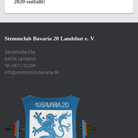
2020 entfällt!
Stemmclub Bavaria 20 Landshut e. V
Sandstraße 35a
84036 Landshut
Tel. 0871/52299
info@stemmclub-bavaria.de