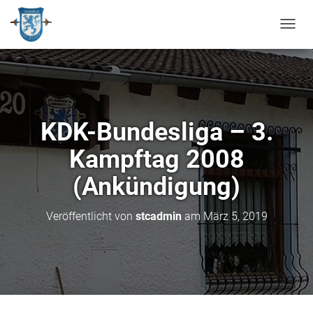
N
A
V
I
G
A
T
KDK-Bundesliga – 3.
I
O
Kampftag 2008
N
U
(Ankündigung)
M
S
C
Veröffentlicht von
stcadmin
am
März 5, 2019
H
A
L
T
E
N