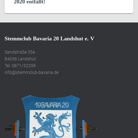
2020 entfällt!
Stemmclub Bavaria 20 Landshut e. V
Sandstraße 35a
84036 Landshut
Tel. 0871/52299
info@stemmclub-bavaria.de