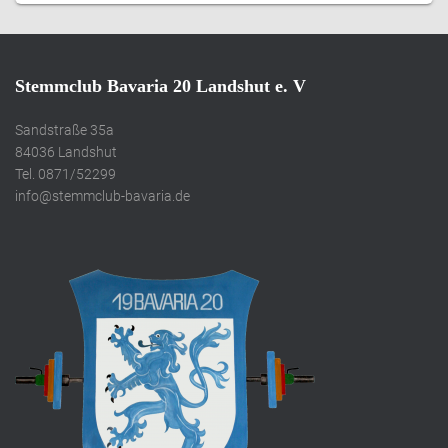
Stemmclub Bavaria 20 Landshut e. V
Sandstraße 35a
84036 Landshut
Tel. 0871/52299
info@stemmclub-bavaria.de