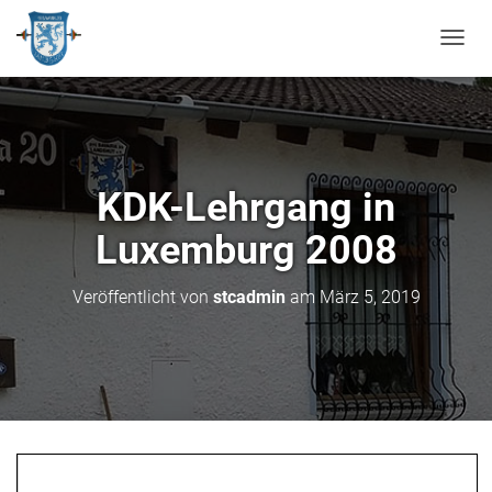
N
A
V
I
G
A
T
KDK-Lehrgang in
I
O
Luxemburg 2008
N
U
M
Veröffentlicht von
stcadmin
am
März 5, 2019
S
C
H
A
L
T
E
N