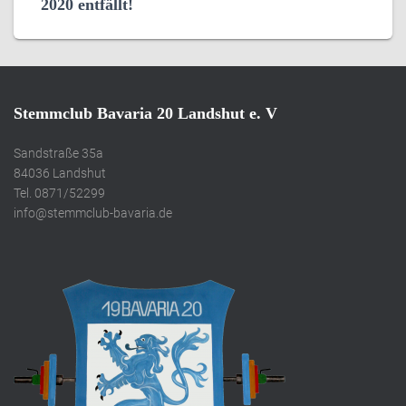
2020 entfällt!
Stemmclub Bavaria 20 Landshut e. V
Sandstraße 35a
84036 Landshut
Tel. 0871/52299
info@stemmclub-bavaria.de