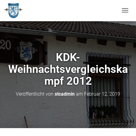
N
A
V
I
G
A
T
KDK-
I
O
Weihnachtsvergleichska
N
U
mpf 2012
M
S
C
Veröffentlicht von
stcadmin
am
Februar 12, 2019
H
A
L
T
E
N