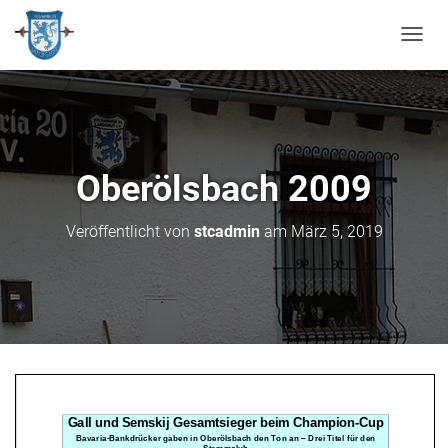
N
A
V
I
G
A
T
Oberölsbach 2009
I
O
N
Veröffentlicht von
stcadmin
am
März 5, 2019
U
M
S
C
H
A
L
T
E
N