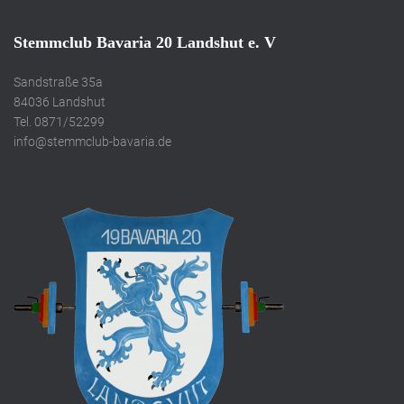
Stemmclub Bavaria 20 Landshut e. V
Sandstraße 35a
84036 Landshut
Tel. 0871/52299
info@stemmclub-bavaria.de