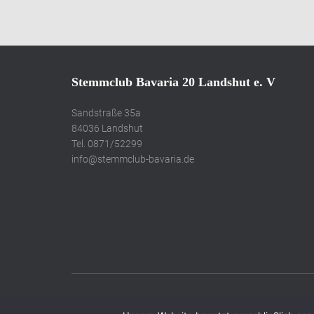
Stemmclub Bavaria 20 Landshut e. V
Sandstraße 35a
84036 Landshut
Tel. 0871/52299
info@stemmclub-bavaria.de