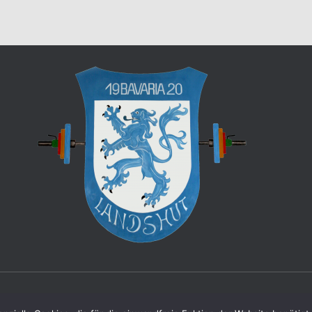
© Copyright 2024 Stemmclub Bavaria 20 Landshut e. V