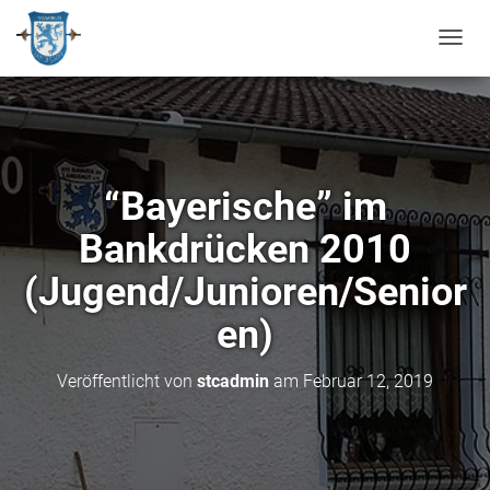
N
A
V
I
G
A
T
“Bayerische” im
I
O
Bankdrücken 2010
N
U
(Jugend/Junioren/Senior
M
S
en)
C
H
A
Veröffentlicht von
stcadmin
am
Februar 12, 2019
L
T
E
N