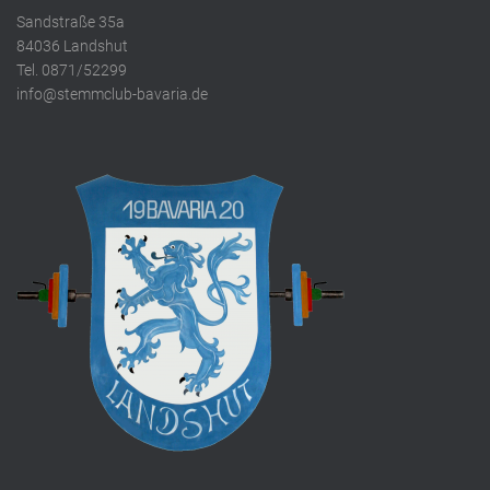
Sandstraße 35a
84036 Landshut
Tel. 0871/52299
info@stemmclub-bavaria.de