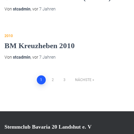
Von
stcadmin
, vor
7 Jahren
2010
BM Kreuzheben 2010
Von
stcadmin
, vor
7 Jahren
Seitennummerierung
1
2
3
NÄCHSTE
der
Beiträge
Stemmclub Bavaria 20 Landshut e. V