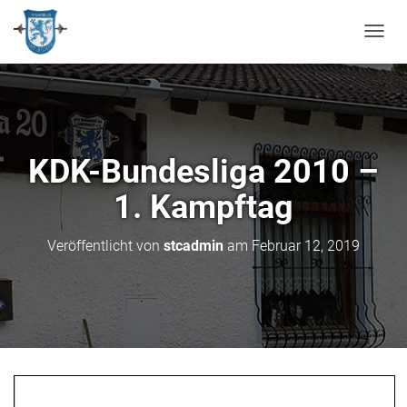
N
A
V
I
G
A
T
KDK-Bundesliga 2010 –
I
O
1. Kampftag
N
U
M
Veröffentlicht von
stcadmin
am
Februar 12, 2019
S
C
H
A
L
T
E
N