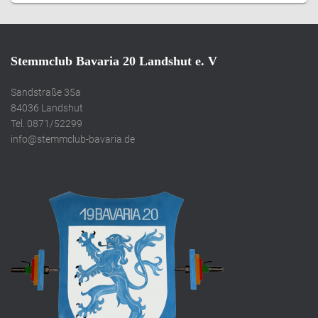
Stemmclub Bavaria 20 Landshut e. V
Sandstraße 35a
84036 Landshut
Tel. 0871/52299
info@stemmclub-bavaria.de