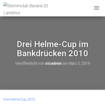
N
A
V
I
G
A
T
Drei Helme-Cup im
I
O
Bankdrücken 2010
N
U
M
Veröffentlicht von
stcadmin
am
März 5, 2019
S
C
H
A
L
T
E
N
Drei-Helme-Cup_2010