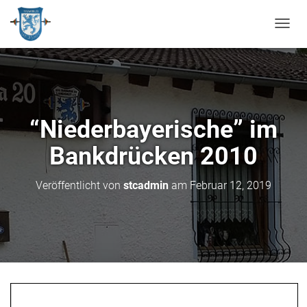
N
A
V
I
G
A
T
“Niederbayerische” im
I
O
Bankdrücken 2010
N
U
M
Veröffentlicht von
stcadmin
am
Februar 12, 2019
S
C
H
A
L
T
E
N