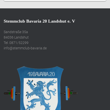
Stemmclub Bavaria 20 Landshut e. V
Sandstraße 35a
84036 Landshut
Tel. 0871/52299
info@stemmclub-bavaria.de