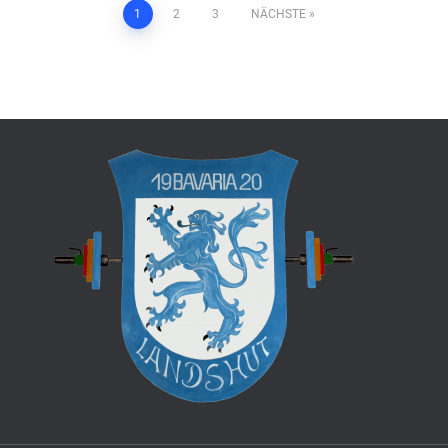
erung
1
2
3
NÄCHSTE