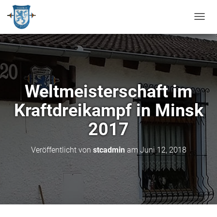
N
A
V
I
G
A
T
Weltmeisterschaft im
I
O
Kraftdreikampf in Minsk
N
U
2017
M
S
C
Veröffentlicht von
stcadmin
am
Juni 12, 2018
H
A
L
T
E
N