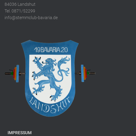
84036 Landshut
Tel. 0871/52299
info@stemmclub-bavaria.de
IMPRESSUM