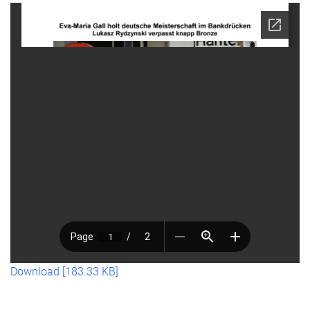
Download [183.33 KB]