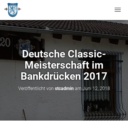
N
A
V
I
G
A
T
Deutsche Classic-
I
O
Meisterschaft im
N
U
Bankdrücken 2017
M
S
C
Veröffentlicht von
stcadmin
am
Juni 12, 2018
H
A
L
T
E
N