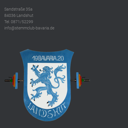
Sandstraße 35a
84036 Landshut
Tel. 0871/52299
info@stemmclub-bavaria.de