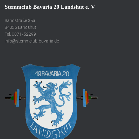
Stemmclub Bavaria 20 Landshut e. V
Sandstraße 35a
84036 Landshut
Tel. 0871/52299
info@stemmclub-bavaria.de