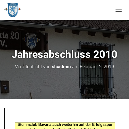
N
A
V
I
G
A
T
Jahresabschluss 2010
I
O
N
Veröffentlicht von
stcadmin
am
Februar 12, 2019
U
M
S
C
H
A
L
T
E
N